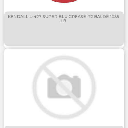
KENDALL L-427 SUPER BLU GREASE #2 BALDE 1X35
LB