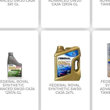
ANCED 0W20 CAJA
ADVANCED 0W20
ADVA
3X1 GL
CAJA 12X1/4 GL
TAMB
FEDERAL ROYAL
FED
SYNTHETIC
FEDERAL ROYAL
S
ANCED 5W20 CAJA
SYNTHETIC 5W30
ADVA
12X1/4 GL
CAJA 2x7L
TAMB