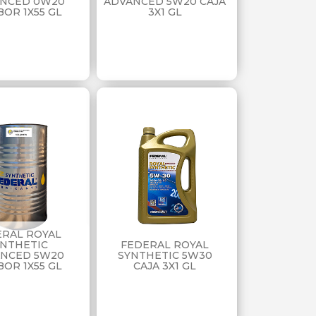
NCED 0W20
ADVANCED 5W20 CAJA
OR 1X55 GL
3X1 GL
ERAL ROYAL
YNTHETIC
FEDERAL ROYAL
NCED 5W20
SYNTHETIC 5W30
OR 1X55 GL
CAJA 3X1 GL