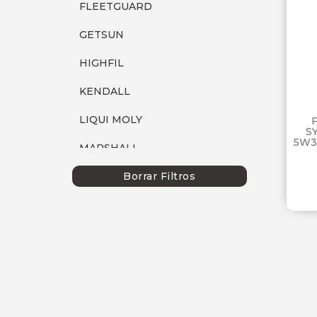
FLEETGUARD
GETSUN
HIGHFIL
KENDALL
LIQUI MOLY
S
5W3
MARSHALL
MOBIL
Borrar Filtros
P66
SEBANG
SHELL
TECFIL