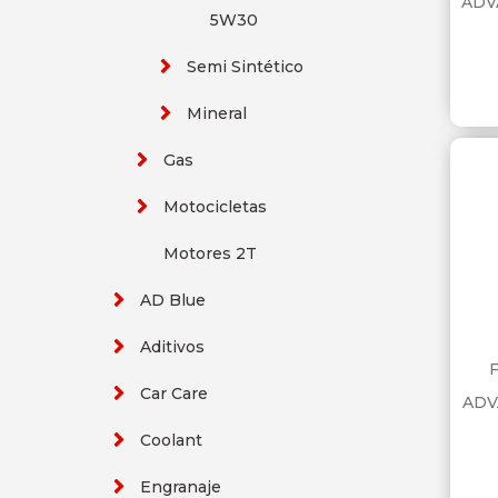
ADV
5W30
Semi Sintético
Mineral
Gas
Motocicletas
Motores 2T
AD Blue
Aditivos
Car Care
ADV
Coolant
Engranaje