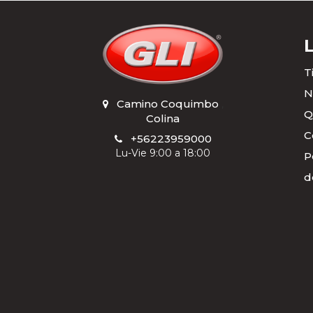
TOTAL
T
N
Camino Coquimbo
,
Q
Colina
C
+56223959000
Lu-Vie 9:00 a 18:00
P
d