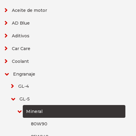
Aceite de motor
AD Blue
Aditivos
Car Care
Coolant
Engranaje
GL-4
GL-5
Mineral
80W90