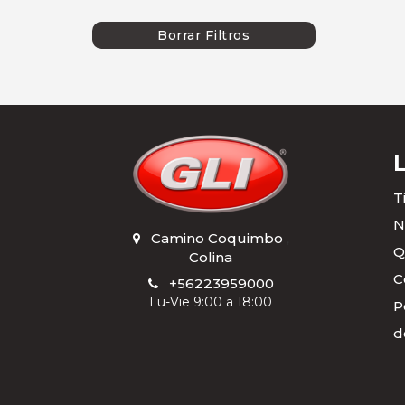
MOBIL
Borrar Filtros
P66
SEBANG
SHELL
TECFIL
T
TOTAL
N
Camino Coquimbo
,
Q
Colina
C
+56223959000
Lu-Vie 9:00 a 18:00
P
d