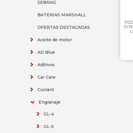
SEBANG
BATERIAS MARSHALL
FED
SYN
OFERTAS DESTACADAS
L
Aceite de motor
AD Blue
Aditivos
Car Care
Coolant
Engranaje
GL-4
GL-5