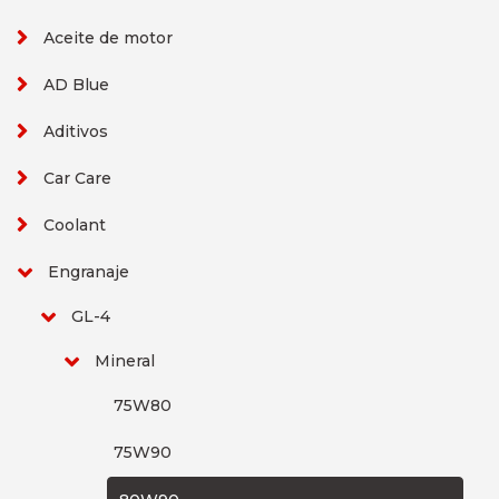
Aceite de motor
AD Blue
Aditivos
Car Care
Coolant
Engranaje
GL-4
Mineral
75W80
75W90