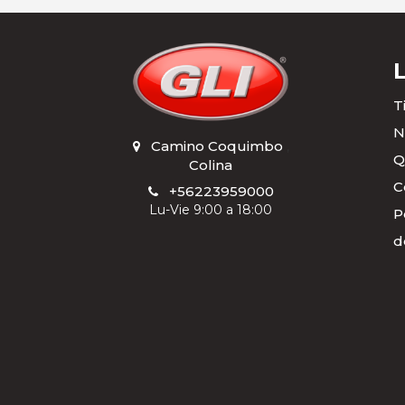
SEBANG
SHELL
TECFIL
T
TOTAL
N
Camino Coquimbo
,
Q
Colina
C
+56223959000
Lu-Vie 9:00 a 18:00
P
d