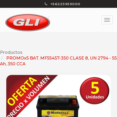
+56223959000
Productos
PROMOx5 BAT. MF55457-350 CLASE 8, UN 2794 - 55
Ah, 350 CCA