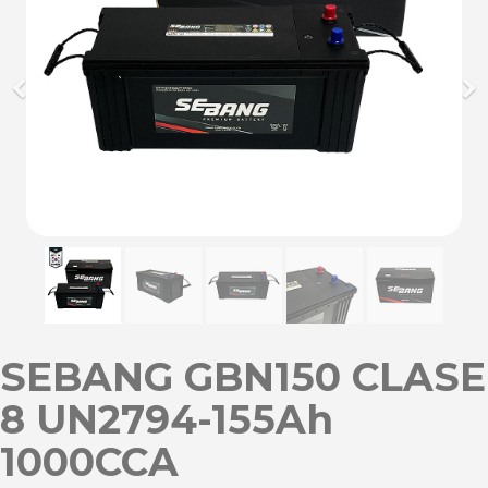
Previous
Ne
SEBANG GBN150 CLASE
8 UN2794-155Ah
1000CCA