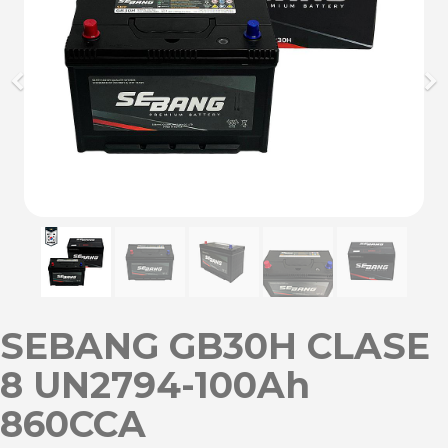
Previous
Ne
SEBANG GB30H CLASE
8 UN2794-100Ah
860CCA