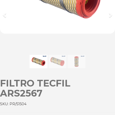
Previous
Ne
FILTRO TECFIL
ARS2567
SKU:
PR/51504