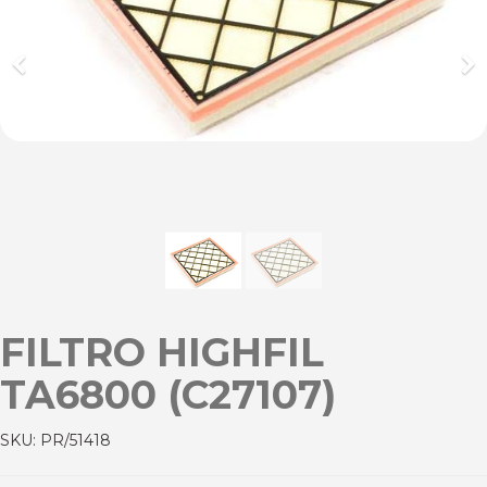
Previous
Ne
FILTRO HIGHFIL
TA6800 (C27107)
SKU:
PR/51418