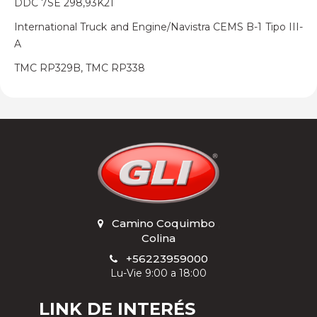
DDC 7SE 298,93K21
International Truck and Engine/Navistra CEMS B-1 Tipo III-
A
TMC RP329B, TMC RP338
Camino Coquimbo
,
Colina
+56223959000
Lu-Vie 9:00 a 18:00
LINK DE INTERÉS