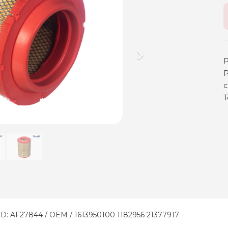
Next
P
P
c
T
 AF27844 / OEM / 1613950100 1182956 21377917