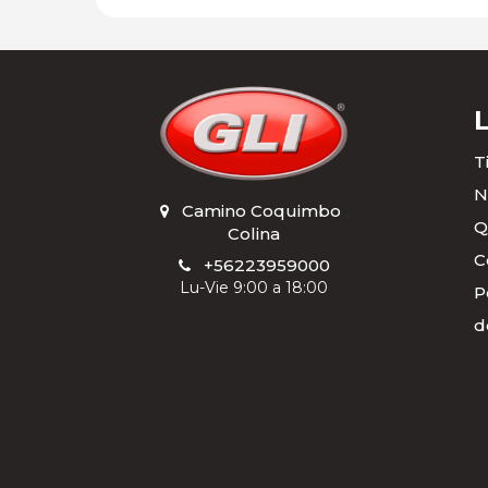
T
N
Camino Coquimbo
,
Q
Colina
C
+56223959000
Lu-Vie 9:00 a 18:00
P
d