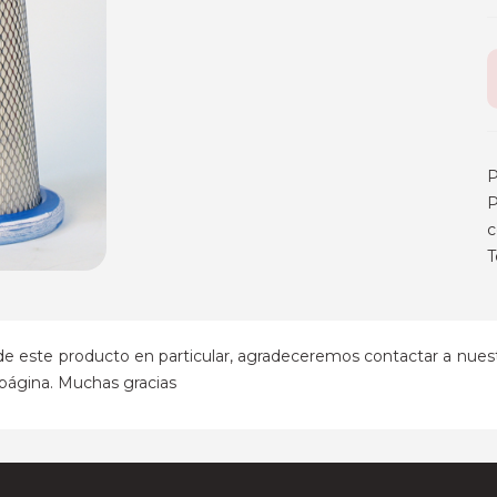
P
P
c
T
de este producto en particular, agradeceremos contactar a nuest
 página. Muchas gracias