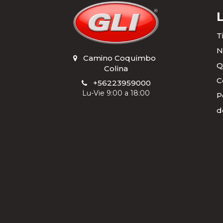
T
N
Camino Coquimbo
,
Q
Colina
C
+56223959000
Lu-Vie 9:00 a 18:00
P
d