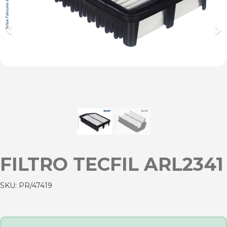
Previous
Ne
FILTRO TECFIL ARL2341
SKU:
PR/47419