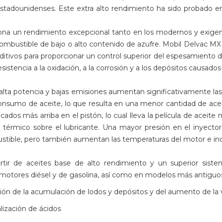
stadounidenses. Este extra alto rendimiento ha sido probado e
ona un rendimiento excepcional tanto en los modernos y exige
combustible de bajo o alto contenido de azufre. Mobil Delvac 
itivos para proporcionar un control superior del espesamiento del
sistencia a la oxidación, a la corrosión y a los depósitos causados
alta potencia y bajas emisiones aumentan significativamente las 
sumo de aceite, lo que resulta en una menor cantidad de aceit
bicados más arriba en el pistón, lo cual lleva la película de ace
érmico sobre el lubricante. Una mayor presión en el inyector
stible, pero también aumentan las temperaturas del motor e incr
ir de aceites base de alto rendimiento y un superior sistema
tores diésel y de gasolina, así como en modelos más antiguos.
cción de la acumulación de lodos y depósitos y del aumento de la 
lización de ácidos