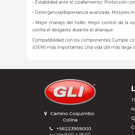
- Estabilidad ante el cizallamiento: Protección co
- Detergencia/dispersancia avanzada: Motores m
- Mejor manejo del hollín: Mejor control de la
contra el desgaste durante el arranque.
Compatibilidad con los componentes Cumple con l
(OEM) más importantes Una vida útil más larga d
T
N
Camino Coquimbo
,
Q
Colina
C
+56223959000
Lu-Vie 9:00 a 18:00