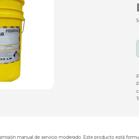
P
P
c
T
nsmisión manual de servicio moderado. Este producto está formul