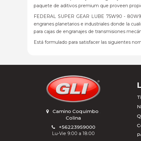
paquete de aditivos premium que proveen propie
FEDERAL SUPER GEAR LUBE 75W90 - 80W90 GL-4 
engranes planetarios e industriales donde la cua
para cajas de engranajes de transmisiones mecán
Está formulado para satisfacer las siguientes norm
T
N
Camino Coquimbo
,
Q
Colina
C
+56223959000
Lu-Vie 9:00 a 18:00
P