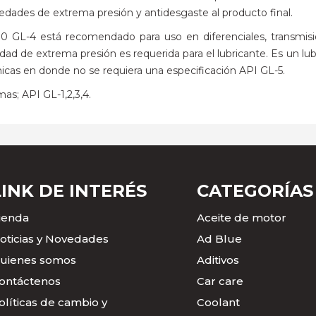
dades de extrema presión y antidesgaste al producto final.
está recomendado para uso en diferenciales, transmisiones,
lidad de extrema presión es requerida para el lubricante. Es un
icas en donde no se requiera una especificación API GL-5.
as; API GL-1,2,3,4.
LINK DE INTERÉS
CATEGORÍAS
ienda
Aceite de motor
oticias y Novedades
Ad Blue
uienes somos
Aditivos
ontáctenos
Car care
olíticas de cambio y
Coolant