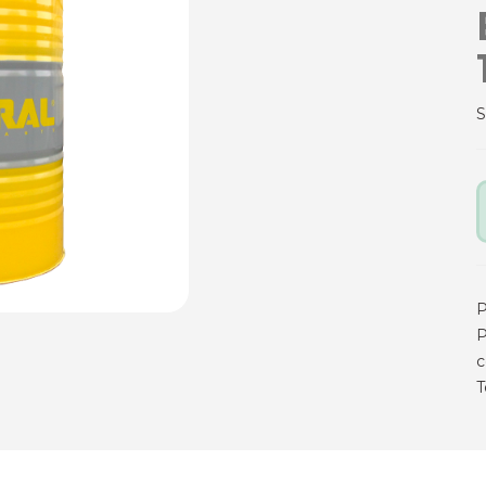
P
P
c
T