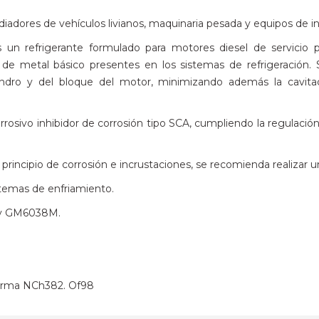
diadores de vehículos livianos, maquinaria pesada y equipos de i
un refrigerante formulado para motores diesel de servicio pes
de metal básico presentes en los sistemas de refrigeración. Su
ilindro y del bloque del motor, minimizando además la cavi
rosivo inhibidor de corrosión tipo SCA, cumpliendo la regulación
principio de corrosión e incrustaciones, se recomienda realizar u
stemas de enfriamiento.
6y GM6038M.
norma NCh382. Of98