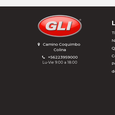
T
N
Camino Coquimbo
,
Q
Colina
C
+56223959000
Lu-Vie 9:00 a 18:00
P
d