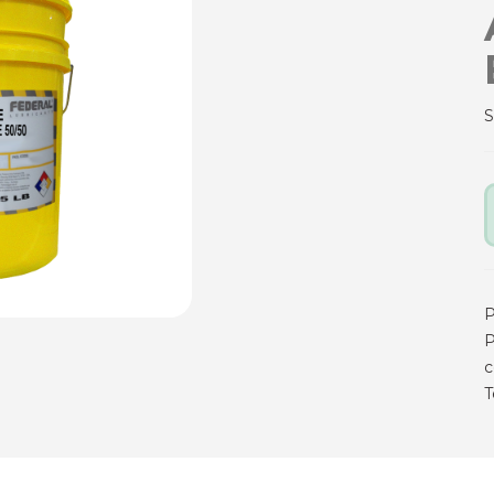
P
P
c
T