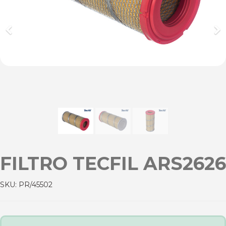
Previous
Ne
FILTRO TECFIL ARS2626
SKU:
PR/45502