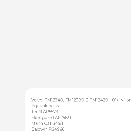
Volvo: FM12340, FM12380 E FM12420 - 01> Nº ori
Equivalencias:
Tecfil AP5573
Fleetguard AF25631
Mann C311345/1
Baldwin RS4966