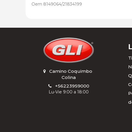
Oem 8149064/21834199
T
N
Camino Coquimbo
,
Q
Colina
C
+56223959000
Lu-Vie 9:00 a 18:00
P
d