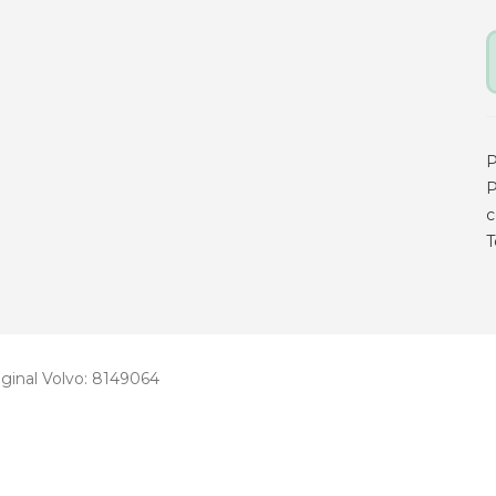
P
P
c
T
ginal Volvo: 8149064