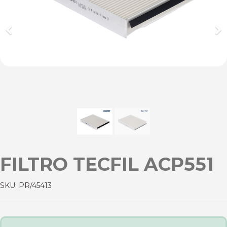
Previous
Ne
FILTRO TECFIL ACP551
SKU:
PR/45413